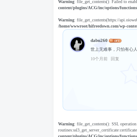
Warning
: file_get_contents(): Failed to enab
content/plugins/ACG/inc/options/function
Warning
: file_get_contents(https://api.oiow
/home/wwwroot/hifreedown.com/wp-conten
dabu260
世上无难事，只怕有心
10个月前
回复
Warning
: file_get_contents(): SSL operati
routines:ssl3_get_server_certificate:certificat
content/plugins/ACG/inc/options/function