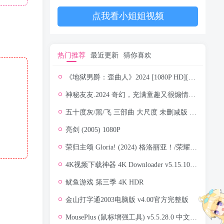
点我看小姐姐视频
热门推荐
最近更新
猜你喜欢
《地狱男爵：歪曲人》2024 [1080P HD][英语中文字幕]又名：地狱男爵：扭曲人的袭击.地狱男爵：驼背人
神秘友友.2024 奇幻，充满童趣又很煽情（4K+1080P）
五十度灰/黑/飞 三部曲 大尺度 未删减版 蓝光压制 1080P 中英特效字幕
亮剑 (2005) 1080P
荣归主颂 Gloria! (2024) 格洛丽亚！/荣耀归主！/意大利/瑞士/豆瓣: 6.8[1080P][中文字幕]
4K视频下载神器 4K Downloader v5.15.10 便携版
鱿鱼游戏 第三季 4K HDR
‌金山打字通2003电脑版 v4.00官方完整版
MousePlus (鼠标增强工具) v5.5.28.0 中文绿色版免费下载