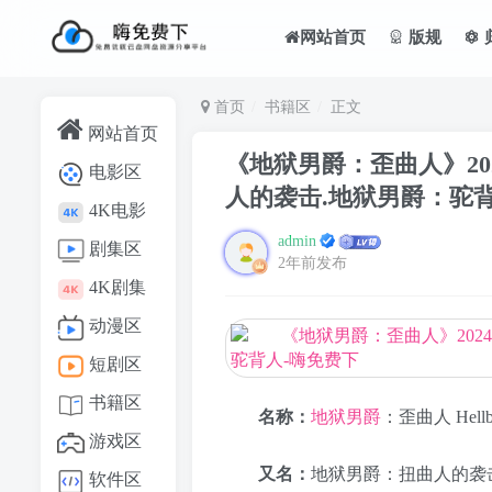
网站首页
版规
首页
书籍区
正文
网站首页
《地狱男爵：歪曲人》2024
电影区
人的袭击.地狱男爵：驼
4K电影
admin
剧集区
2年前发布
4K剧集
动漫区
短剧区
书籍区
名称：
地狱男爵
：歪曲人 Hellboy
游戏区
又名：
地狱男爵：扭曲人的袭
软件区