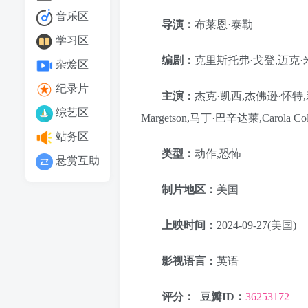
音乐区
导演：
布莱恩·泰勒
学习区
编剧：
克里斯托弗·戈登,迈克
杂烩区
纪录片
主演：
杰克·凯西,杰佛逊·怀特,
综艺区
Margetson,马丁·巴辛达莱,Carola Co
站务区
类型：
动作,恐怖
悬赏互助
制片地区：
美国
上映时间：
2024-09-27(美国)
影视语言：
英语
评分：
豆瓣ID：
36253172