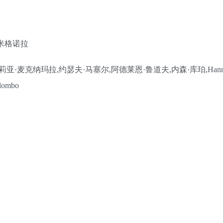
·米格诺拉
莉亚·麦克纳玛拉,约瑟夫·马塞尔,阿德莱恩·鲁道夫,内森·库珀,Hann
lombo