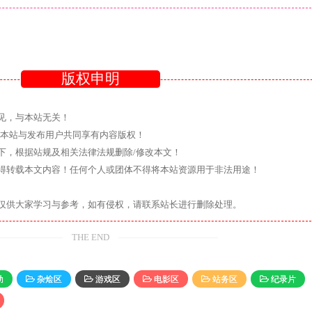
版权申明
见，与本站无关！
则本站与发布用户共同享有内容版权！
下，根据站规及相关法律法规删除/修改本文！
得转载本文内容！任何个人或团体不得将本站资源用于非法用途！
仅供大家学习与参考，如有侵权，请联系站长进行删除处理。
THE END
助
杂烩区
游戏区
电影区
站务区
纪录片