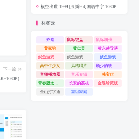
横空出世 1999 [豆瓣9.4]国语中字 1080P 5.2G MKV[造原子弹]
标签云
齐秦
鼠标键盘替身
鼠标增强工具
黄家驹
黄仁昊
黄东赫导演
鱿鱼游戏第二季
鱿鱼游戏第一季
鱿鱼游戏
高中生少女
风格唱片
顾少的铁锅厨娘
下一篇
音频播放器
音乐专辑
韩宝仪
+1080P）
青春版太奶奶
长安的荔枝
金碟珍藏版
金山打字通
重组家庭