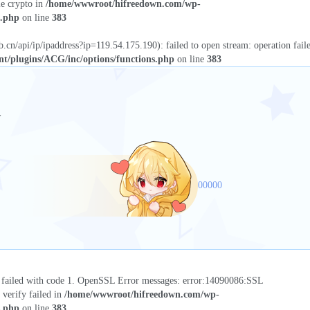
le crypto in
/home/wwwroot/hifreedown.com/wp-
s.php
on line
383
eb.cn/api/ip/ipaddress?ip=119.54.175.190): failed to open stream: operation fail
t/plugins/ACG/inc/options/functions.php
on line
383
人
00000
on failed with code 1. OpenSSL Error messages: error:14090086:SSL
e verify failed in
/home/wwwroot/hifreedown.com/wp-
s.php
on line
383