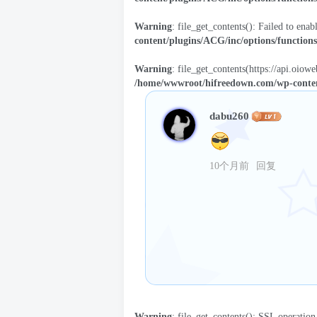
Warning
: file_get_contents(): Failed to enab
content/plugins/ACG/inc/options/function
Warning
: file_get_contents(https://api.oiow
/home/wwwroot/hifreedown.com/wp-conten
dabu260
10个月前
回复
Warning
: file_get_contents(): SSL operati