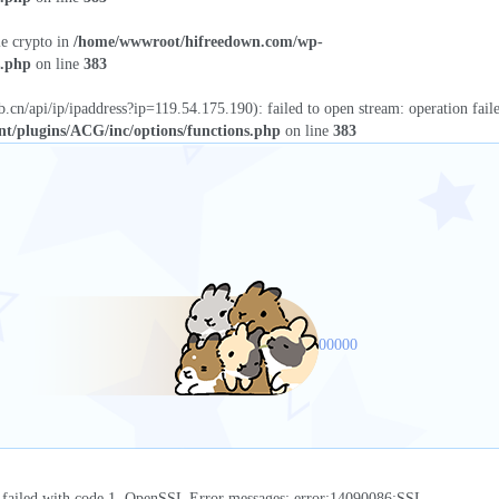
le crypto in
/home/wwwroot/hifreedown.com/wp-
s.php
on line
383
eb.cn/api/ip/ipaddress?ip=119.54.175.190): failed to open stream: operation fail
t/plugins/ACG/inc/options/functions.php
on line
383
00000
on failed with code 1. OpenSSL Error messages: error:14090086:SSL