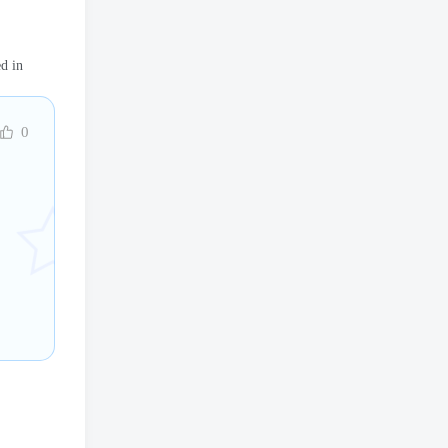
ed in
0