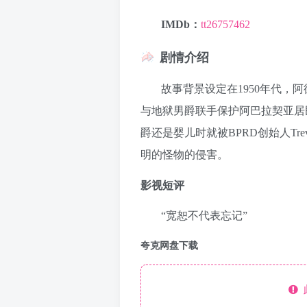
IMDb：
tt26757462
剧情介绍
故事背景设定在1950年代，
与地狱男爵联手保护阿巴拉契亚居
爵还是婴儿时就被BPRD创始人Trev
明的怪物的侵害。
影视短评
“宽恕不代表忘记”
夸克网盘下载