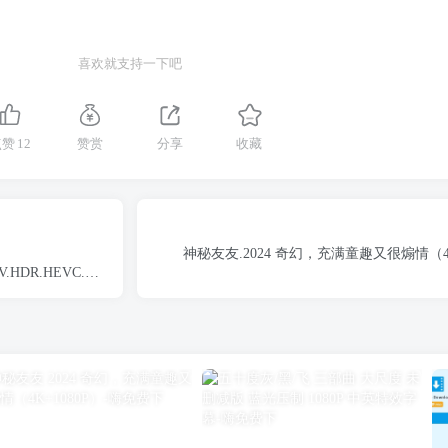
喜欢就支持一下吧
点赞
12
赞赏
分享
收藏
神秘友友.2024 奇幻，充满童趣又很煽情（4K
1.DV.HDR.HEVC.HYBRID.REMUX